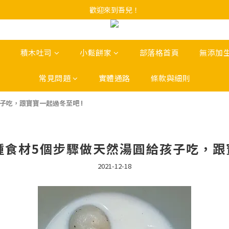
歡迎來到吾兒！
積木吐司
小鬆餅家
部落格首頁
無添加
常見問題
實體通路
條款與細則
子吃，跟寶寶一起過冬至吧 !
5種食材5個步驟做天然湯圓給孩子吃，跟
2021-12-18