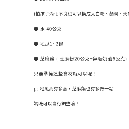
(怕孩子消化不良也可以換成太白粉、麵粉、天
● 水 40公克
● 地瓜1~2條
● 芝麻餡 ( 芝麻粉20公克+無糖奶油6公克)
只要準備這些食材就可以囉 !
ps 地瓜我有多蒸，芝麻餡也有多做一點
媽咪可以自行調整唷 !