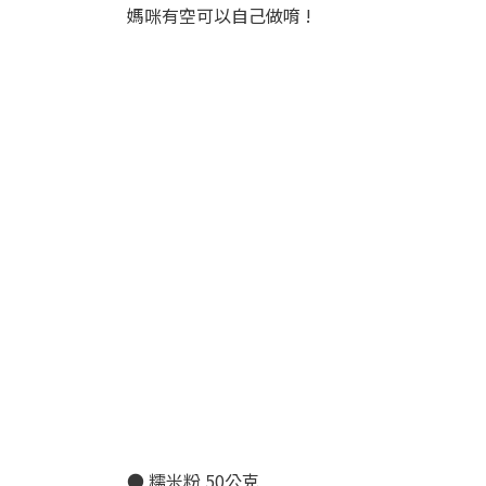
媽咪有空可以自己做唷 !
● 糯米粉 50公克