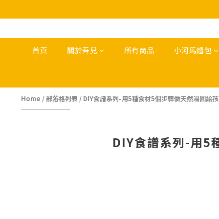
首頁
關於吾兒
所有商品
小河馬麵包
Home
/
部落格列表
/
DIY食譜系列-用5種食材5個步驟做天然湯圓給孩
DIY食譜系列-用