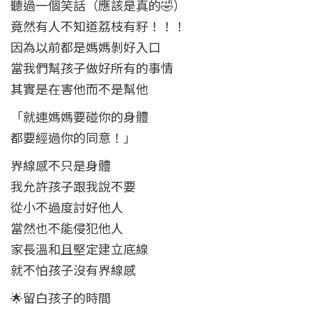
聽過一個笑話（應該是真的🤣）
竟然有人不知道荔枝有籽！！！
因為以前都是媽媽剝好入口
當我們幫孩子做好所有的事情
其實是在害他而不是幫他
「就連媽媽要碰你的身體
都要經過你的同意！」
界線感不只是身體
我允許孩子跟我說不要
從小不過度討好他人
當然也不能侵犯他人
家長溫和且堅定建立底線
就不怕孩子沒有界線感
🌟留白孩子的時間