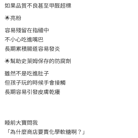
如果品質不良甚至甲醛超標
🌟亮粉
容易殘留在指縫中
不小心吃進嘴巴
長期累積腸道容易發炎
🌟幫助史萊姆保存的防腐劑
雖然不是吃進肚子
但孩子玩的時候手會接觸
長期容易引發皮膚乾癢
睡前大寶問我
「為什麼商店要賣化學軟糖啊？」