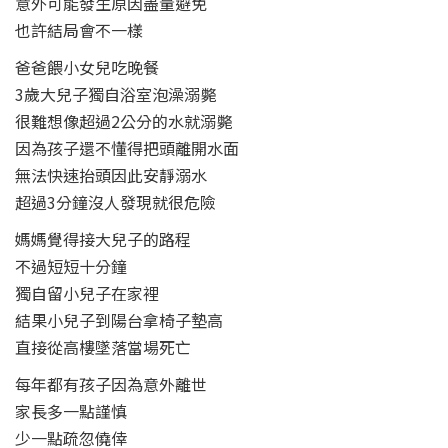
意外可能發生原因盡量避免
也許結局會不一樣
爸爸餵小女兒吃晚餐
3歲大兒子獨自浴室泡澡溺斃
很難想像超過2公分的水就溺斃
因為孩子還不懂得把頭離開水面
無法快速抬頭因此安靜溺水
超過3分鐘沒人發現就很危險
媽媽覺得接大兒子的路程
不過短短十分鐘
獨自留小兒子在家裡
結果小兒子到陽台拿椅子墊高
直接從高樓墜落當場死亡
每年都有孩子因為意外離世
家長多一點謹慎
少一點疏忽僥倖