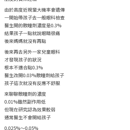
由於高度近視蠻大機率會遺傳
一開始帶孩子去一般眼科檢查
醫生開的散瞳劑濃度是0.3%
結果孩子一點就說眼睛很痛
後來媽媽就沒有再點
後來再去另外一家兒童眼科
才發現孩子的狀況
根本不適合點0.3%
醫生改開0.03%散瞳劑給孩子
孩子這次就沒有反應不舒服
來聊聊散瞳劑的濃度
0.01%雖然副作用低
但現在研究認為效果較弱
通常醫生不會開給孩子
0.025%～0.05%