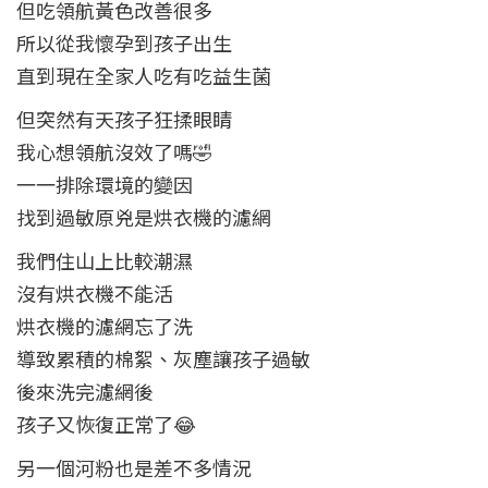
但吃領航黃色改善很多
所以從我懷孕到孩子出生
直到現在全家人吃有吃益生菌
但突然有天孩子狂揉眼睛
我心想領航沒效了嗎🤣
一一排除環境的變因
找到過敏原兇是烘衣機的濾網
我們住山上比較潮濕
沒有烘衣機不能活
烘衣機的濾網忘了洗
導致累積的棉絮、灰塵讓孩子過敏
後來洗完濾網後
孩子又恢復正常了😂
另一個河粉也是差不多情況