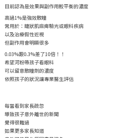
目前認為是效果與副作用較平衡的濃度
高過1%是強效散瞳
常用於：睫狀肌麻痺驗光或眼科疾病
以及治療假性近視
但副作用會明顯很多
0.03%跟0.3%差了10倍！！
希望河粉帶孩子看眼科
可以留意散瞳劑的濃度
依照孩子的狀況讓專業醫生評估
每當看到家長疏忽
導致孩子意外離世的新聞
覺得很難過
如果更多家長知道