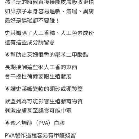
孩子玩的時候直接接觸皮膚吸收更快
如果孩子本身容易過敏、氣喘、異膚
最好是連碰都不要碰！
史萊姆除了人工香精、人工色素成份
還有這些成分請留意
🌟幫助史萊姆很香的鄰苯二甲酸酯
長期接觸這些很人工香的東西
會干擾性荷爾蒙跟生殖發展
🌟讓史萊姆變軟的硼砂或硼酸鹽
歐盟列為可能影響生殖發育物質
刺激皮膚甚至誤食可能中毒
🌟聚乙烯醇（PVA）白膠
PVA製作過程容易有甲醛殘留